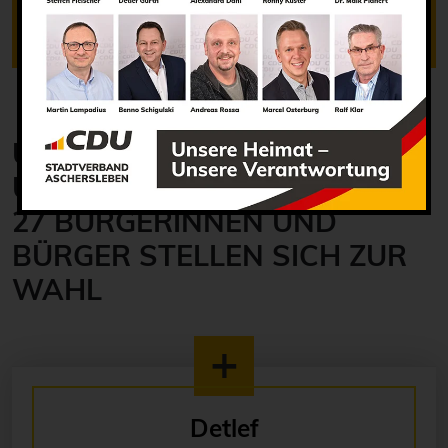
Alle Termine auf einen Blick
UNSERE KANDIDATINNEN
UND KANDIDATEN
27 BÜRGERINNEN UND
BÜRGER STELLEN SICH ZUR
WAHL
Detlef