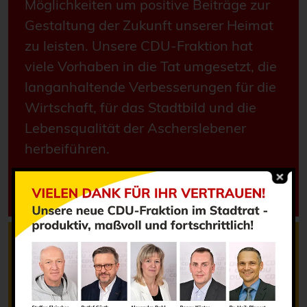
Möglichkeiten um positive Beiträge zur
Gestaltung der Zukunft unserer Heimat
zu leisten. Unsere CDU-Fraktion hat
viele Vorhaben in die Tat umgesetzt, die
langanhaltende Verbesserungen für die
Wirtschaft, für das Stadtbild und die
Lebensqualität der Ascherslebener
herbeiführen.
Hier ein paar Beispiele
Termine:
Es gibt keine Ergebnisse, die Ihren
Suchkriterien entsprechen